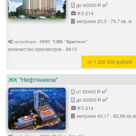
2
до 40000
м
P
ФЗ-214
метражи 23,3 - 75,7 кв. м
застройщик -
ООО "СИК "Кристалл"
количество просмотров - 8613
от 1 320 000 рублей
ЖК "Нефтяников"
2
от 55400
м
P
2
до 60900
м
P
ФЗ-214
метражи 40,17 - 82,96 кв.м