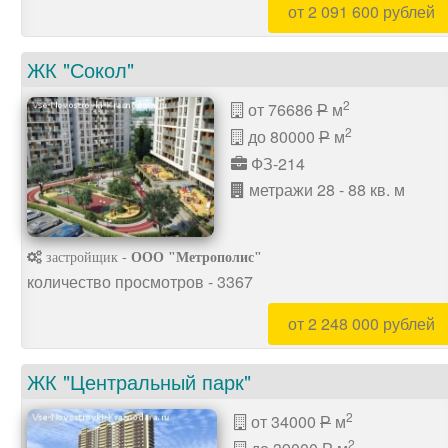
от 2 091 600 рублей
ЖК "Сокол"
2
от 76686
м
P
2
до 80000
м
P
ФЗ-214
метражи 28 - 88 кв. м
застройщик -
ООО "Метрополис"
количество просмотров - 3367
от 2 248 000 рублей
ЖК "Центральный парк"
2
от 34000
м
P
2