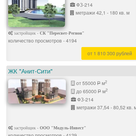
ФЗ-214
метражи 42,1 - 180 кв. м
застройщик -
СК "Пересвет-Регион"
количество просмотров - 4194
от 1 810 300 рублей
ЖК "Анит-Сити"
2
от 55000
м
P
2
до 65000
м
P
ФЗ-214
метражи 37,54 - 80,52 кв. 
застройщик -
ООО "Модуль-Инвест"
количество просмотров - 4129