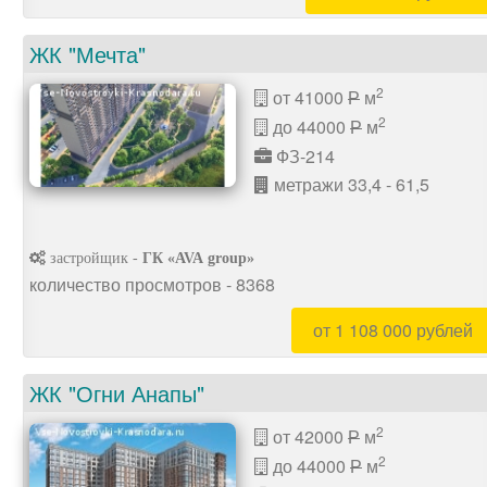
ЖК "Мечта"
2
от 41000
м
P
2
до 44000
м
P
ФЗ-214
метражи 33,4 - 61,5
застройщик -
ГК «AVA group»
количество просмотров - 8368
от 1 108 000 рублей
ЖК "Огни Анапы"
2
от 42000
м
P
2
до 44000
м
P