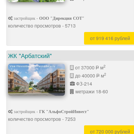
застройщик -
ООО "Дирекция СОТ"
количество просмотров - 5713
от 919 416 рублей
ЖК "Арбатский"
2
от 37000
м
P
2
до 40000
м
P
ФЗ-214
метражи 18-60
застройщик -
ГК "АльфоСтройИнвест"
количество просмотров - 7253
от 720 000 рублей