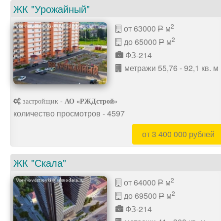
ЖК "Урожайный"
2
от 63000
м
P
2
до 65000
м
P
ФЗ-214
метражи 55,76 - 92,1 кв. м
застройщик -
АО «РЖДстрой»
количество просмотров - 4597
от 3 400 000 рублей
ЖК "Скала"
2
от 64000
м
P
2
до 69500
м
P
ФЗ-214