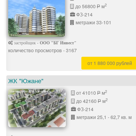
2
до 56800
м
P
ФЗ-214
метражи 33-101
застройщик -
ООО "БГ Инвест"
количество просмотров - 3167
от 1 880 000 рублей
ЖК "Южане"
2
от 41010
м
P
2
до 42160
м
P
ФЗ-214
метражи 25,1 - 62,7 кв. м