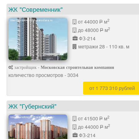
ЖК "Современник"
2
от 44000
м
P
2
до 48000
м
P
ФЗ-214
метражи 28 - 110 кв. м
застройщик -
Московская строительная компания
количество просмотров - 3034
от 1 773 310 рублей
ЖК "Губернский"
2
от 41500
м
P
2
до 44000
м
P
ФЗ-214