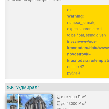
от
Warning
:
number_format()
expects parameter 1
to be float, string given
in
/var/www/nov-
krasnodara/data/www/
novostroyki-
krasnodara.ru/templat
on line
47
рублей
ЖК "Адмирал"
2
от 37000
м
P
2
до 43000
м
P