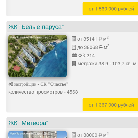
от 1 560 000 рублей
ЖК "Белые паруса"
2
от 35141
м
P
2
до 38068
м
P
ФЗ-214
метражи 38,9 - 103,7 кв. м
застройщик -
СК "Счастье"
количество просмотров - 4563
от 1 367 000 рублей
ЖК "Метеора"
2
от 38000
м
P