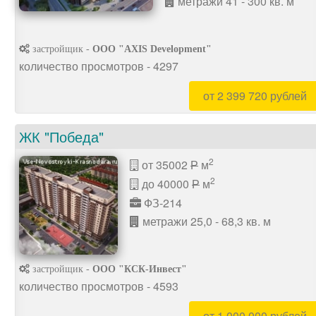
метражи 41 - 300 кв. м
застройщик -
ООО "AXIS Development"
количество просмотров - 4297
от 2 399 720 рублей
ЖК "Победа"
2
от 35002
м
P
2
до 40000
м
P
ФЗ-214
метражи 25,0 - 68,3 кв. м
застройщик -
ООО "КСК-Инвест"
количество просмотров - 4593
от 1 000 000 рублей