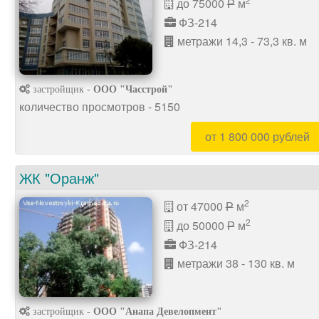
до 75000
м
P
ФЗ-214
метражи 14,3 - 73,3 кв. м
застройщик -
ООО "Часстрой"
количество просмотров - 5150
от 1 800 000 рублей
ЖК "Оранж"
2
от 47000
м
P
2
до 50000
м
P
ФЗ-214
метражи 38 - 130 кв. м
застройщик -
ООО "Анапа Девелопмент"