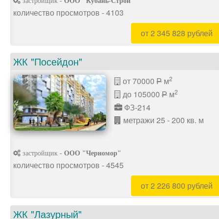
застройщик -
ООО "Кубань-Строй"
количество просмотров - 4103
от 2 345 828 рублей
ЖК "Посейдон"
2
от 70000
м
P
2
до 105000
м
P
ФЗ-214
метражи 25 - 200 кв. м
застройщик -
ООО "Черномор"
количество просмотров - 4545
от 2 226 800 рублей
ЖК "Лазурный"