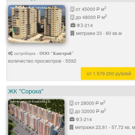
2
от 45000
м
P
2
до 48000
м
P
ФЗ-214
метражи 33 - 60 кв.м
застройщик -
ООО "Капстрой"
количество просмотров - 5592
от 1 579 200 рублей
ЖК "Сорока"
2
от 28000
м
P
2
до 32000
м
P
ФЗ-214
метражи 22,81 - 57,72 кв. 