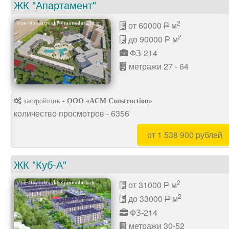
ЖК "Апартамент"
2
от 60000
м
P
2
до 90000
м
P
ФЗ-214
метражи 27 - 64
застройщик -
ООО «ACM Construction»
количество просмотров - 6356
от 1 538 900 рублей
ЖК "Куб-А"
2
от 31000
м
P
2
до 33000
м
P
ФЗ-214
метражи 30-52