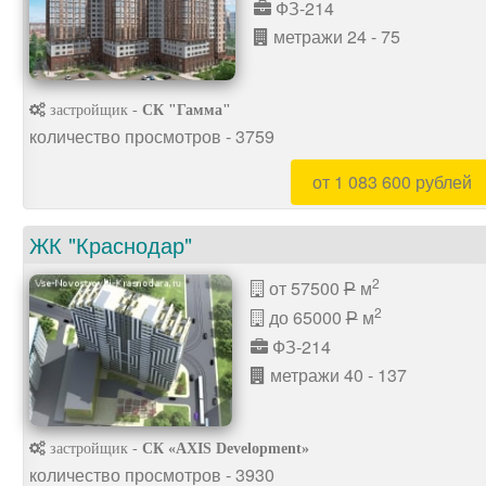
ФЗ-214
метражи 24 - 75
застройщик -
СК "Гамма"
количество просмотров - 3759
от 1 083 600 рублей
ЖК "Краснодар"
2
от 57500
м
P
2
до 65000
м
P
ФЗ-214
метражи 40 - 137
застройщик -
СК «AXIS Development»
количество просмотров - 3930