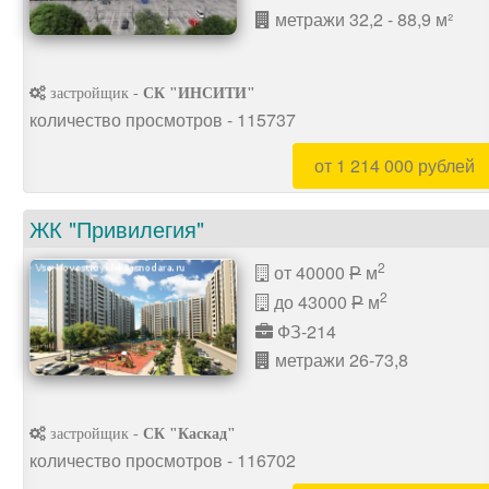
метражи 32,2 - 88,9 м²
застройщик -
СК "ИНСИТИ"
количество просмотров - 115737
от 1 214 000 рублей
ЖК "Привилегия"
2
от 40000
м
P
2
до 43000
м
P
ФЗ-214
метражи 26-73,8
застройщик -
СК "Каскад"
количество просмотров - 116702