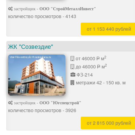
застройщик -
ООО "СтройМеталлИнвест"
количество просмотров - 4143
от 1 153 440 рублей
ЖК "Созвездие"
2
от 46000
м
P
2
до 46000
м
P
ФЗ-214
метражи 42 - 150 кв. м
застройщик -
ООО "Югспецстрой"
количество просмотров - 3926
от 2 815 000 рублей