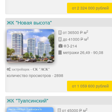
от 2 324 000 рублей
ЖК "Новая высота"
2
от 36500
м
P
2
до 41000
м
P
ФЗ-214
метражи 26,49 - 90,08
застройщик -
СК "АСК"
количество просмотров - 2898
от 1 059 600 рублей
ЖК "Туапсинский"
2
от 45000
м
P