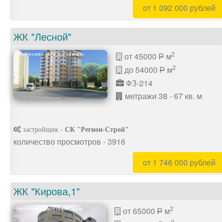
от 1 092 000 рублей
ЖК "Лесной"
2
от 45000
м
P
2
до 54000
м
P
ФЗ-214
метражи 38 - 67 кв. м
застройщик -
СК "Регион-Строй"
количество просмотров - 3916
от 1 746 000 рублей
ЖК "Кирова,1"
2
от 65000
м
P
2