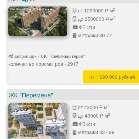
2
от 1290000
м
P
2
до 2500000
м
P
ФЗ-214
метражи 39-77
застройщик -
СК "Любимый город"
количество просмотров - 2917
от 1 290 000 рублей
ЖК "Перемена"
2
от 43000
м
P
2
до 43000
м
P
ФЗ-214
метражи 33 - 98