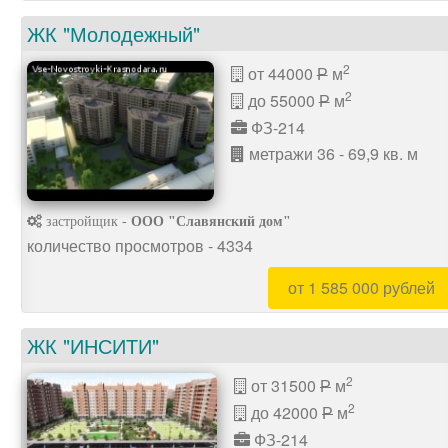
ЖК "Молодежный"
2
от 44000
м
P
2
до 55000
м
P
ФЗ-214
метражи 36 - 69,9 кв. м
застройщик -
ООО "Славянский дом"
количество просмотров - 4334
от 1 585 000 рублей
ЖК "ИНСИТИ"
2
от 31500
м
P
2
до 42000
м
P
ФЗ-214