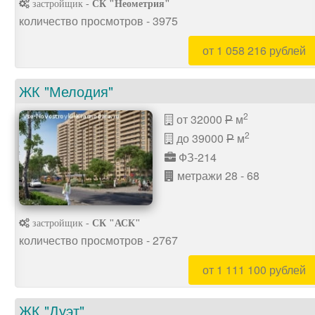
застройщик -
СК "Неометрия"
количество просмотров - 3975
от 1 058 216 рублей
ЖК "Мелодия"
2
от 32000
м
P
2
до 39000
м
P
ФЗ-214
метражи 28 - 68
застройщик -
СК "АСК"
количество просмотров - 2767
от 1 111 100 рублей
ЖК "Дуэт"