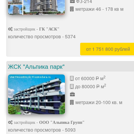
ФЗ-214
метражи 46 - 178 кв м
застройщик -
ГК "АСК"
количество просмотров - 5374
от 1 751 800 рублей
ЖСК "Альпика парк"
2
от 60000
м
P
2
до 80000
м
P
метражи 20-100 кв. м
застройщик -
ООО "Альпика Групп"
количество просмотров - 5093