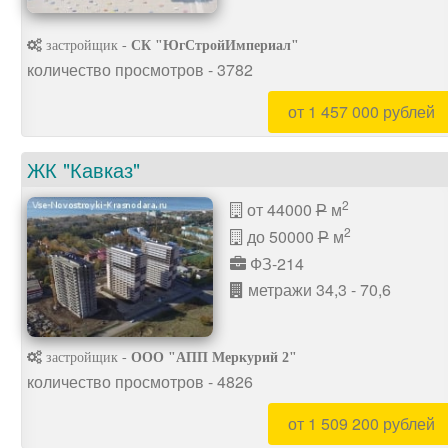
застройщик -
СК "ЮгСтройИмпериал"
количество просмотров - 3782
от 1 457 000 рублей
ЖК "Кавказ"
2
от 44000
м
P
2
до 50000
м
P
ФЗ-214
метражи 34,3 - 70,6
застройщик -
ООО "АПП Меркурий 2"
количество просмотров - 4826
от 1 509 200 рублей