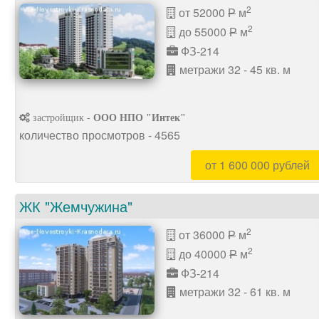
2
от 52000
м
P
2
до 55000
м
P
ФЗ-214
метражи 32 - 45 кв. м
застройщик -
ООО НПО "Интек"
количество просмотров - 4565
от 1 600 000 рублей
ЖК "Жемчужина"
2
от 36000
м
P
2
до 40000
м
P
ФЗ-214
метражи 32 - 61 кв. м