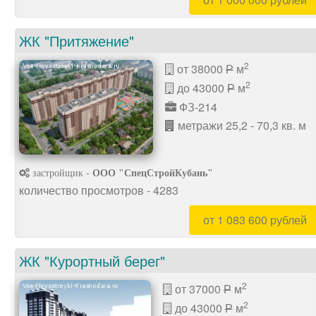
ЖК "Притяжение"
2
от 38000
м
P
2
до 43000
м
P
ФЗ-214
метражи 25,2 - 70,3 кв. м
застройщик -
ООО "СпецСтройКубань"
количество просмотров - 4283
от 1 083 600 рублей
ЖК "Курортный берег"
2
от 37000
м
P
2
до 43000
м
P