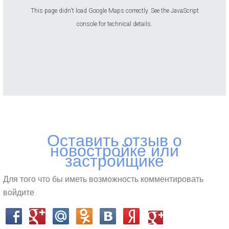
банки-партнеры новостройки: Банк Москвы,
This page didn't load Google Maps correctly. See the JavaScript
Транскапиталбанк, ВТБ 24, Сбербанк. При
console for technical details.
единовременной оплате 70% стоимости жилья
предоставляется беспроцентная рассрочка.
Застройщик совместно с ЖЦ «Каян» разработал для
покупателей ЖК «Элегант» программу «Взаимозачет»,
при которой в стоимость новой квартиры
засчитывается цена имеющегося у покупателя жилья.
В оплату первоначального взноса можно направить
средства материнского капитала.
Оставить отзыв о
новостройке или
застройщике
Для того что бы иметь возможность комментировать
войдите