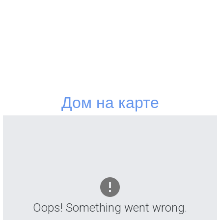
автомобилей резидентов ЖК оборудована
автостоянка с разграниченными парковочными
местами. Между корпусами обустроены зоны отдыха,
детские и спортивные площадки.
Инфраструктура микрорайона отвечает всем
условиям комфортной жизни. В пешей доступности
Дом на карте
школы № 49, 14, гимназия № 44; 3 детских сада,
поликлиника № 15. ТРК «Галактика», «СБС
Мегамолл», гипермаркеты «Ашан» и «Леруа Мерлен»
решают все проблемы с покупками. Через остановки
общественного транспорта проходит 4
троллейбусных, 4 трамвайных, 11 автобусных
маршрутов и множество маршрутных такси.
Продажа новых квартир от застройщика
Oops! Something went wrong.
осуществляется по ФЗ 214. Ипотеку предоставляют