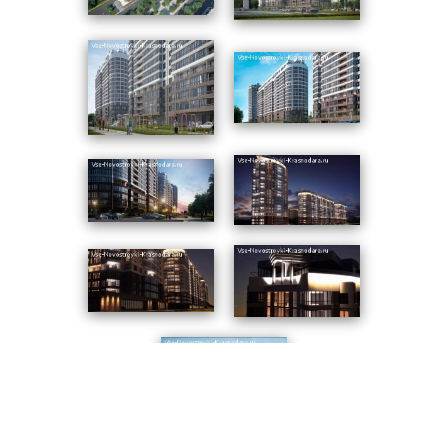
центральных городских сетей. Входная группа каждой
секции оборудована пандусами, имеет просторный
холл, консьерж-зону, пассажирские и
грузопассажирские лифты. СК «Юг-Строй Империал»
предлагает 1-3 комнатные квартиры от 41 до 94 кв. м и
пентхаусы площадью от 116 кв. м. Каждая комната
выходит на остекленную лоджию или французский
балкон, а пентхаусы дополнительно включают
широкие террасы или смотровые площадки.
Застройщик выполняет предчистовую отделку и
подведение коммуникаций к месту распределения.
Отопление и электропроводка монтируются
полностью.
Благоустроенный двор – обязательное условие
новостройки бизнес-класса. Во встроенно-
пристроенных помещениях разместятся магазины,
салоны, тренажерные залы, детский клуб. Для