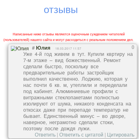
отзывы
Установлена детская игровая площадка, разбиты
клумбы, высажены деревья и кустарники. На
коммерческих площадях разместились бильярдная,
бар, спортивно-развлекательный центр, филиал банка,
Написанные ниже отзывы являются оценочным суждением читателей
кафе, магазины и другие объекты. Окружают
(пользователей) нашего сайта и могут расходиться с реальным положением дел.
новостройку санатории «Фазотрон», «Октябрьский»,
#
0
Юлия
18.03.2017 11:57
«Ставрополье», медицинскими учреждениями
Уже 4-й год живем в тут. Купили квртиру на
7-м этаже – вид божественный. Ремонт
которых могут воспользоваться резиденты комплекса.
сделали быстро, поскольку все
В пешей доступности школа, 2 детских сада,
предварительные работы застройщик
сервисные службы гостиницы «Онтарио». Дорога к
выполнил качественно. Лоджию, которая у
нас почти 6 кв. м, утеплили и переделали
обустроенным пляжам займет не более 10 минут.
под кабинет. Алюминиевые профили с
витражными стеклопакетами полностью
Стоимость квартир в ЖК «Ассоль» отражают
изолируют от шума, никакого конденсата на
откосах даже при перепаде температур не
оптимальное соотношение
цена
/качество. При
бывает. Единственный минус – во дворе,
покупке от застройщика предусмотрены скидки при
наверное, неграмотно сделали стоки,
единовременном 100% расчете, ипотечные кредиты, в
поэтому после дождя лужи.
том числе, и военной, зачет средств материнского
Ответить
|
Ответить с цитатой
|
Цитировать