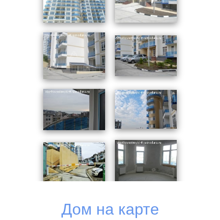
органично вписалось в ландшафт местности. Корпус
включает 2 секции. Строительство велось по
монолитной технологии. Сейсмоустойчивость
конструкции – до 7 баллов. Отделка фасадов
производилась по системе "Tex-Color". Белоснежные
стены корпуса, голубые ограждения открытых
балконов, витражное остекление фасадов вызывают
ассоциацию с морским лайнером. Дом подключен к
городским коммуникационным системам, подведены
кабели городской телефонной сети, скоростного
интернета и телевидения. Входные группы
оборудованы удобными пандусами, в холле каждой
секции имеется консьерж-зона, установлены
скоростные пассажирские и грузо-пассажирские
лифты Otis. Стены общих помещений отделаны
фактурной штукатуркой, на полу уложена
Дом на карте
керамогранитая плитка.