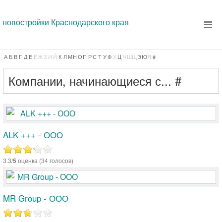
новостройки Краснодарского края
А
Б
В
Г
Д
Е
Ё
Ж
З
И
Й
К
Л
М
Н
О
П
Р
С
Т
У
Ф
Х
Ц
Ч
Ш
Щ
Э
Ю
Я
#
Компании, начинающиеся с... #
ALK +++ - ООО
3.3/
5
оценка (34 голосов)
MR Group - ООО