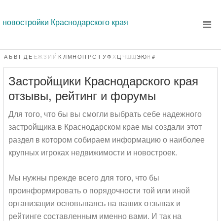
новостройки Краснодарского края
А
Б
В
Г
Д
Е
Ё
Ж
З
И
Й
К
Л
М
Н
О
П
Р
С
Т
У
Ф
Х
Ц
Ч
Ш
Щ
Э
Ю
Я
#
Застройщики Краснодарского края
отзывы, рейтинг и форумы
Для того, что бы вы смогли выбрать себе надежного
застройщика в Краснодарском крае мы создали этот
раздел в котором собираем информацию о наиболее
крупных игроках недвижимости и новостроек.
Мы нужны прежде всего для того, что бы
проинформировать о порядочности той или иной
организации основываясь на ваших отзывах и
рейтинге составленным именно вами. И так на