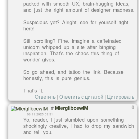
packed with smooth UX, brain-hugging ideas,
and just the right amount of designer madness.
Suspicious yet? Alright, see for yourself right
here!
Still scrolling? Fine. Imagine a caffeinated
unicorn whipped up a site after binging
inspiration. That’s the chaos this thing of
wonder gives.
So go ahead, and tattoo the link. Because
honestly, this is pure genius.
That’s it.
Ответить
|
Ответить с цитатой
|
Цитировать
#
0
MlerglibcewIM
06.11.2025 09:31
Yo, reader, I just stumbled upon something
shockingly creative, I had to drop my sandwich
and tell you.