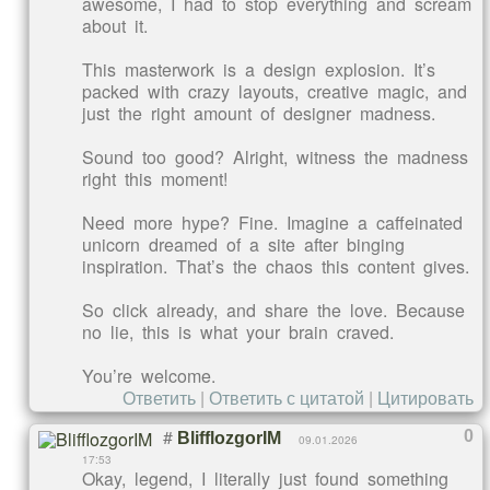
awesome, I had to stop everything and scream
about it.
This masterwork is a design explosion. It’s
packed with crazy layouts, creative magic, and
just the right amount of designer madness.
Sound too good? Alright, witness the madness
right this moment!
Need more hype? Fine. Imagine a caffeinated
unicorn dreamed of a site after binging
inspiration. That’s the chaos this content gives.
So click already, and share the love. Because
no lie, this is what your brain craved.
You’re welcome.
Ответить
|
Ответить с цитатой
|
Цитировать
#
0
BlifflozgorIM
09.01.2026
17:53
Okay, legend, I literally just found something