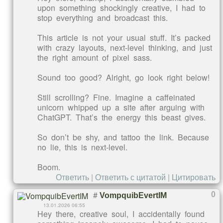
upon something shockingly creative, I had to
stop everything and broadcast this.
This article is not your usual stuff. It’s packed
with crazy layouts, next-level thinking, and just
the right amount of pixel sass.
Sound too good? Alright, go look right below!
Still scrolling? Fine. Imagine a caffeinated
unicorn whipped up a site after arguing with
ChatGPT. That’s the energy this beast gives.
So don’t be shy, and tattoo the link. Because
no lie, this is next-level.
Boom.
Ответить
|
Ответить с цитатой
|
Цитировать
#
0
VompquibEvertIM
13.01.2026 06:55
Hey there, creative soul, I accidentally found