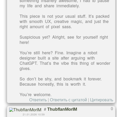
something insanely awesome, I had to pause
my life and share immediately.
This piece is not your usual stuff. It’s packed
with smooth UX, creative magic, and just the
right amount of pixel sass.
Suspicious yet? Alright, see for yourself right
here!
You’re still here? Fine. Imagine a robot
designer built a site after arguing with
ChatGPT. That’s the vibe this thing of wonder
gives.
So don’t be shy, and bookmark it forever.
Because honestly, this is worth it.
You’re welcome.
Ответить
|
Ответить с цитатой
|
Цитировать
#
0
ThubflanMorIM
21.01.2026 10:59