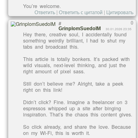
You’re welcome.
Ответить
|
Ответить с цитатой
|
Цитировать
#
0
GrinplomSuedoIM
30.01.2026 23:35
Hey there, creative soul, I accidentally found
something weirdly brilliant, I had to shut my
tabs and broadcast this.
This article is totally bonkers. It’s packed with
wild visuals, next-level thinking, and just the
right amount of pixel sass.
Still don’t believe me? Alright, take a peek
right on this link!
Didn’t click? Fine. Imagine a freelancer on 3
espressos whipped up a site after binging
inspiration. That’s the chaos this content gives.
So click already, and share the love. Because
on my Wi-Fi, this is worth it.