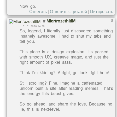
Now go.
Ответить
|
Ответить с цитатой
|
Цитировать
#
0
MlertrozethitIM
31.01.2026 14:28
So, legend, I literally just discovered something
insanely awesome, I had to shut my tabs and
tell you.
This piece is a design explosion. It’s packed
with smooth UX, creative magic, and just the
right amount of pixel sass.
Think I’m kidding? Alright, go look right here!
Still scrolling? Fine. Imagine a caffeinated
unicorn built a site after reading memes. That’s
the energy this beast gives.
So go ahead, and share the love. Because no
lie, this is next-level.