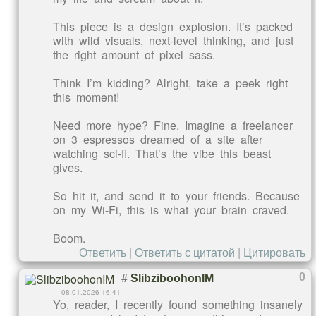
This piece is a design explosion. It’s packed
with wild visuals, next-level thinking, and just
the right amount of pixel sass.
Think I’m kidding? Alright, take a peek right
this moment!
Need more hype? Fine. Imagine a freelancer
on 3 espressos dreamed of a site after
watching sci-fi. That’s the vibe this beast
gives.
So hit it, and send it to your friends. Because
on my Wi-Fi, this is what your brain craved.
Boom.
Ответить
|
Ответить с цитатой
|
Цитировать
#
0
SlibziboohonIM
08.01.2026 16:41
Yo, reader, I recently found something insanely