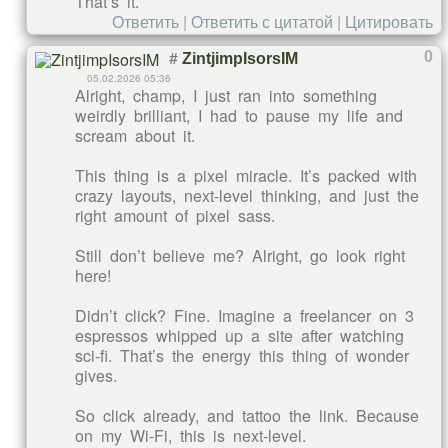
That’s it.
Ответить
|
Ответить с цитатой
|
Цитировать
#
0
ZintjimpIsorsIM
05.02.2026 05:36
Alright, champ, I just ran into something
weirdly brilliant, I had to pause my life and
scream about it.
This thing is a pixel miracle. It’s packed with
crazy layouts, next-level thinking, and just the
right amount of pixel sass.
Still don’t believe me? Alright, go look right
here!
Didn’t click? Fine. Imagine a freelancer on 3
espressos whipped up a site after watching
sci-fi. That’s the energy this thing of wonder
gives.
So click already, and tattoo the link. Because
on my Wi-Fi, this is next-level.