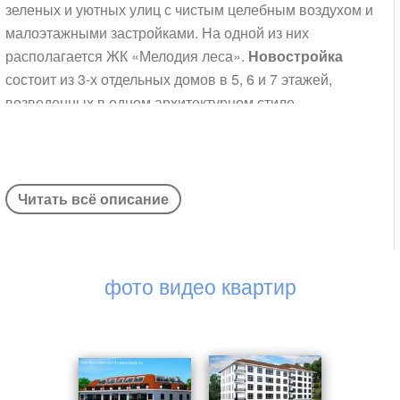
зеленых и уютных улиц с чистым целебным воздухом и
малоэтажными застройками. На одной из них
располагается ЖК «Мелодия леса».
Новостройка
состоит из 3-х отдельных домов в 5, 6 и 7 этажей,
возведенных в одном архитектурном стиле.
Компактные дома с эксплуатируемыми мансардами
напоминают европейские строения ХIХ века: такие же
светлые, праздничные и романтичные. Каждый корпус
состоит из одной секции, снабженной для
Читать всё описание
вертикального передвижения бесшумным лифтом
Отис. Основу конструкций составляет монолитный
каркас, перекрытия – железобетонные монолитные
фото видео квартир
плиты со слоем звукоизоляции. Внешние стены и
мажквартирные перегородки заполнены газоблоком.
Фасады утеплены, основные этажи отделаны
штукатуркой типа «короед» и окрашены, мансардные
стены и кровля покрыты мягкой черепицей. Розоватый