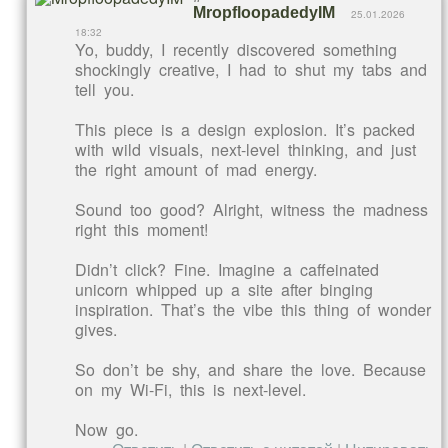
MropfloopadedyIM
25.01.2026
18:32
Yo, buddy, I recently discovered something
shockingly creative, I had to shut my tabs and
tell you.
This piece is a design explosion. It’s packed
with wild visuals, next-level thinking, and just
the right amount of mad energy.
Sound too good? Alright, witness the madness
right this moment!
Didn’t click? Fine. Imagine a caffeinated
unicorn whipped up a site after binging
inspiration. That’s the vibe this thing of wonder
gives.
So don’t be shy, and share the love. Because
on my Wi-Fi, this is next-level.
Now go.