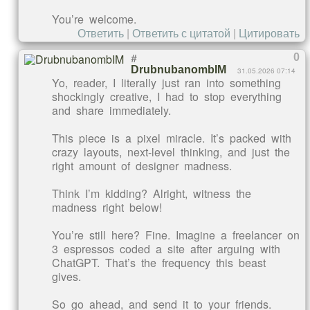
You’re welcome.
Ответить
|
Ответить с цитатой
|
Цитировать
#
0
DrubnubanombIM
31.05.2026 07:14
Yo, reader, I literally just ran into something
shockingly creative, I had to stop everything
and share immediately.
This piece is a pixel miracle. It’s packed with
crazy layouts, next-level thinking, and just the
right amount of designer madness.
Think I’m kidding? Alright, witness the
madness right below!
You’re still here? Fine. Imagine a freelancer on
3 espressos coded a site after arguing with
ChatGPT. That’s the frequency this beast
gives.
So go ahead, and send it to your friends.