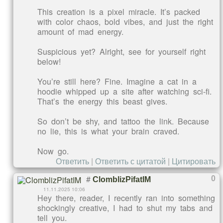
This creation is a pixel miracle. It’s packed
with color chaos, bold vibes, and just the right
amount of mad energy.
Suspicious yet? Alright, see for yourself right
below!
You’re still here? Fine. Imagine a cat in a
hoodie whipped up a site after watching sci-fi.
That’s the energy this beast gives.
So don’t be shy, and tattoo the link. Because
no lie, this is what your brain craved.
Now go.
Ответить
|
Ответить с цитатой
|
Цитировать
#
0
ClomblizPifatIM
11.11.2025 10:06
Hey there, reader, I recently ran into something
shockingly creative, I had to shut my tabs and
tell you.