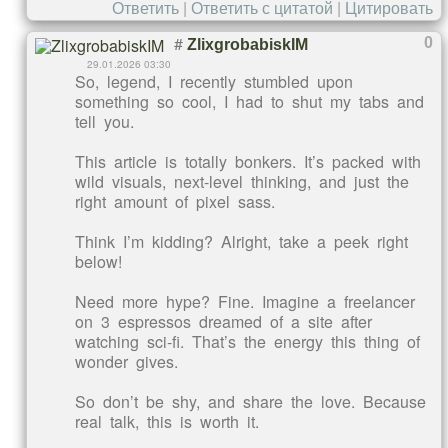
Ответить
|
Ответить с цитатой
|
Цитировать
#
0
ZlixgrobabiskIM
29.01.2026 03:30
So, legend, I recently stumbled upon
something so cool, I had to shut my tabs and
tell you.
This article is totally bonkers. It’s packed with
wild visuals, next-level thinking, and just the
right amount of pixel sass.
Think I’m kidding? Alright, take a peek right
below!
Need more hype? Fine. Imagine a freelancer
on 3 espressos dreamed of a site after
watching sci-fi. That’s the energy this thing of
wonder gives.
So don’t be shy, and share the love. Because
real talk, this is worth it.