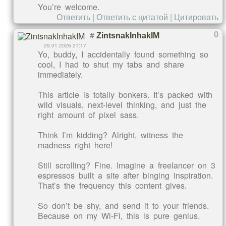
You’re welcome.
Ответить
|
Ответить с цитатой
|
Цитировать
#
0
ZintsnakInhakIM
29.01.2026 21:17
Yo, buddy, I accidentally found something so
cool, I had to shut my tabs and share
immediately.
This article is totally bonkers. It’s packed with
wild visuals, next-level thinking, and just the
right amount of pixel sass.
Think I’m kidding? Alright, witness the
madness right here!
Still scrolling? Fine. Imagine a freelancer on 3
espressos built a site after binging inspiration.
That’s the frequency this content gives.
So don’t be shy, and send it to your friends.
Because on my Wi-Fi, this is pure genius.