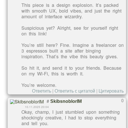
This piece is a design explosion. It’s packed
with smooth UX, bold vibes, and just the right
amount of interface wizardry.
Suspicious yet? Alright, see for yourself right
on this link!
You’re still here? Fine. Imagine a freelancer on
3 espressos built a site after binging
inspiration. That’s the vibe this beauty gives.
So hit it, and send it to your friends. Because
on my Wi-Fi, this is worth it.
You’re welcome.
Ответить
|
Ответить с цитатой
|
Цитировать
#
0
SkibsnoblorIM
10.11.2025 20:04
Okay, champ, I just stumbled upon something
shockingly creative, I had to stop everything
and tell you.