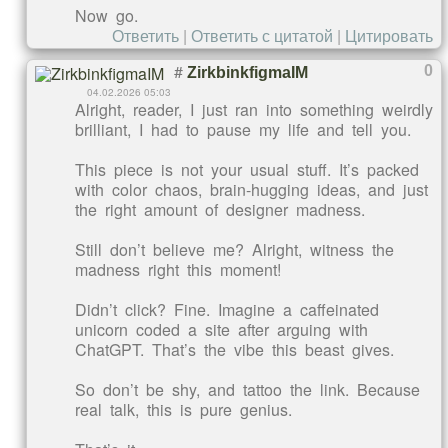
Now go.
Ответить
|
Ответить с цитатой
|
Цитировать
#
0
ZirkbinkfigmaIM
04.02.2026 05:03
Alright, reader, I just ran into something weirdly
brilliant, I had to pause my life and tell you.
This piece is not your usual stuff. It’s packed
with color chaos, brain-hugging ideas, and just
the right amount of designer madness.
Still don’t believe me? Alright, witness the
madness right this moment!
Didn’t click? Fine. Imagine a caffeinated
unicorn coded a site after arguing with
ChatGPT. That’s the vibe this beast gives.
So don’t be shy, and tattoo the link. Because
real talk, this is pure genius.