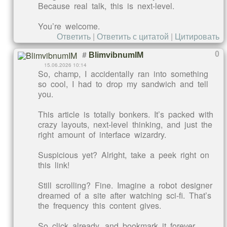
Because real talk, this is next-level.
You’re welcome.
Ответить
|
Ответить с цитатой
|
Цитировать
#
0
BlimvibnumIM
15.06.2026 10:14
So, champ, I accidentally ran into something
so cool, I had to drop my sandwich and tell
you.
This article is totally bonkers. It’s packed with
crazy layouts, next-level thinking, and just the
right amount of interface wizardry.
Suspicious yet? Alright, take a peek right on
this link!
Still scrolling? Fine. Imagine a robot designer
dreamed of a site after watching sci-fi. That’s
the frequency this content gives.
So click already, and bookmark it forever.