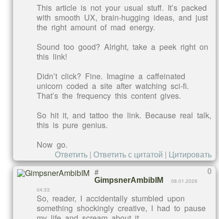
This article is not your usual stuff. It’s packed
with smooth UX, brain-hugging ideas, and just
the right amount of mad energy.
Sound too good? Alright, take a peek right on
this link!
Didn’t click? Fine. Imagine a caffeinated
unicorn coded a site after watching sci-fi.
That’s the frequency this content gives.
So hit it, and tattoo the link. Because real talk,
this is pure genius.
Now go.
Ответить
|
Ответить с цитатой
|
Цитировать
#
0
GimpsnerAmbibIM
08.01.2026
04:33
So, reader, I accidentally stumbled upon
something shockingly creative, I had to pause
my life and scream about it.