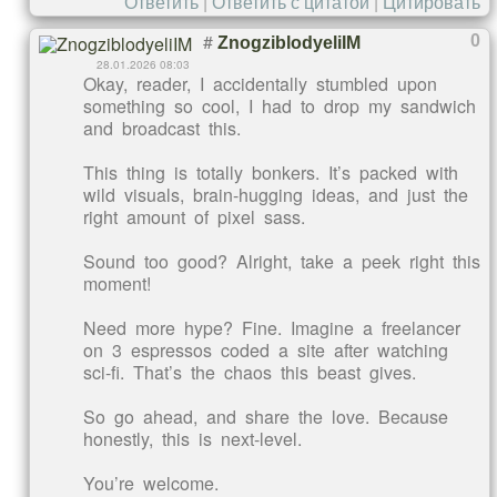
Ответить
|
Ответить с цитатой
|
Цитировать
#
0
ZnogziblodyeliIM
28.01.2026 08:03
Okay, reader, I accidentally stumbled upon
something so cool, I had to drop my sandwich
and broadcast this.
This thing is totally bonkers. It’s packed with
wild visuals, brain-hugging ideas, and just the
right amount of pixel sass.
Sound too good? Alright, take a peek right this
moment!
Need more hype? Fine. Imagine a freelancer
on 3 espressos coded a site after watching
sci-fi. That’s the chaos this beast gives.
So go ahead, and share the love. Because
honestly, this is next-level.
You’re welcome.