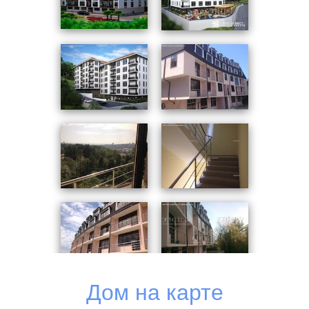
оттенок стен, бордовая черепица и коричневый
оконный профиль создают гармоничное цветовое
сочетание. Балконные ограждения выполнены из
никелированных труб разного диметра. Внутренние
общие помещения отделаны керамогранитной плиткой
и фактурной штукатуркой. В целом комплекс рассчитан
на 200 квартир. Проектировка корпусов одинаковая.
Застройщик предлагает студии и 1-2-комнатные
квартиры. Площадь от 22 до 68 кв. м. Конкурентным
преимуществом являются высокие (2,8м) потолки и
витражное остекление, которое позволяет
максимально использовать естественное освещение.
Дома расположены таким образом, что солнце в
течение дня заглянет во все комнаты, а возвышенное
положение делает практически все квартиры
видовыми. Ежедневно можно наслаждаться морской
Дом на карте
стихией и торжественным горным пейзажем. Для
жизнеобеспечения подведены городские линии водо-,