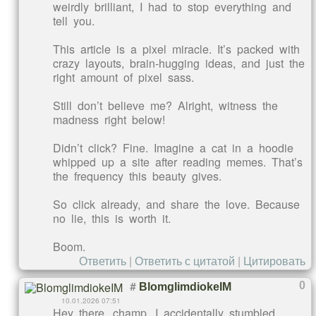
weirdly brilliant, I had to stop everything and
tell you.
This article is a pixel miracle. It’s packed with
crazy layouts, brain-hugging ideas, and just the
right amount of pixel sass.
Still don’t believe me? Alright, witness the
madness right below!
Didn’t click? Fine. Imagine a cat in a hoodie
whipped up a site after reading memes. That’s
the frequency this beauty gives.
So click already, and share the love. Because
no lie, this is worth it.
Boom.
Ответить
|
Ответить с цитатой
|
Цитировать
#
0
BlomglimdiokeIM
10.01.2026 07:51
Hey there, champ, I accidentally stumbled