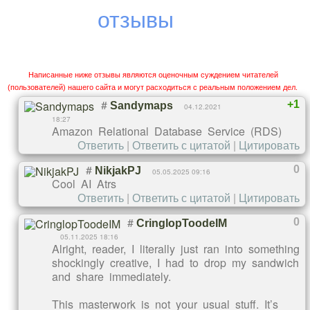
отзывы
находится в 100 м от новостройки. В радиусе 1,5 км
работают 2 детских сада, школа, ТРЦ «Моремолл»,
«Карусель», «Олимп», супермаркет «Магнит», фитнес-
центр «Форма». В течение 10 минут можно добраться
Написанные ниже отзывы являются оценочным суждением читателей
до лучших сочинских парков и пляжей. Покупка новой
(пользователей) нашего сайта и могут расходиться с реальным положением дел.
квартиры
в ЖК «Мелодия леса» станет знаковым
#
+1
Sandymaps
04.12.2021
событием для вашей семьи. А помочь осуществиться
18:27
Amazon Relational Database Service (RDS)
прекрасной мечте о собственной недвижимости у
Ответить
|
Ответить с цитатой
|
Цитировать
моря поможет программа лояльности от застройщика:
#
0
NikjakPJ
беспроцентная рассрочка на 6 месяцев без
05.05.2025 09:16
Cool AI Atrs
увеличения цены; индивидуальная скидка при
Ответить
|
Ответить с цитатой
|
Цитировать
единовременной оплате от 70%; ипотечные кредиты
#
0
CringlopToodeIM
от банков-партнеров.
05.11.2025 18:16
Alright, reader, I literally just ran into something
shockingly creative, I had to drop my sandwich
and share immediately.
This masterwork is not your usual stuff. It’s